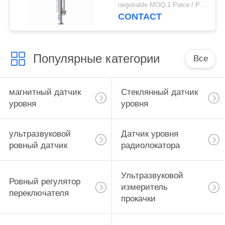
газа датчика уровня
negotiable MOQ:1 Piece / Pieces
выровнянный ПТФЭ
CONTACT
магнитный
Популярные категории
Все
магнитный датчик
Стеклянный датчик
уровня
уровня
ультразвуковой
Датчик уровня
ровный датчик
радиолокатора
Ультразвуковой
Ровный регулятор
измеритель
переключателя
прокачки