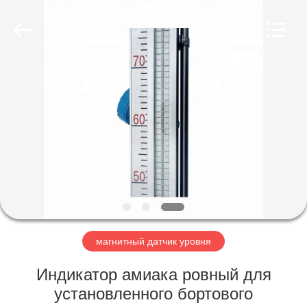
Vacorda
Instruments
Manufacturing
Co.,
Ltd.
All
Rights
Reserved.
ДОМ
ПРОДУКТЫ
О
НАС
ПУТЕШЕСТВИЕ
ФАБРИКИ
магнитный датчик уровня
Индикатор амиака ровный для
ПРОВЕРКА
установленного бортового