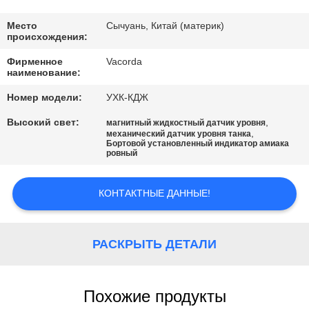
КАЧЕСТВА
Место
Сычуань, Китай (материк)
происхождения:
СВЯЖИТЕСЬ
Фирменное
Vacorda
МЫ
наименование:
Номер модели:
УХК-КДЖ
СПРОСИТЕ
Высокий свет:
,
магнитный жидкостный датчик уровня
ЦИТАТУ
,
механический датчик уровня танка
Бортовой установленный индикатор амиака
ровный
КАРТА
КОНТАКТНЫЕ ДАННЫЕ!
САЙТА
PRIVACY
РАСКРЫТЬ ДЕТАЛИ
POLICY
Похожие продукты