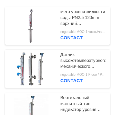
метр уровня жидкости
воды PN2.5 120mm
верхний
установленный
negotiable MOQ:1 часть/часть
магнитный
CONTACT
Датчик
высокотемпературного
механического
топлива магнитный
negotiable MOQ:1 Piece / Pieces
ровный с временем
CONTACT
длинной жизни
Вертикальный
магнитный тип
индикатор уровня