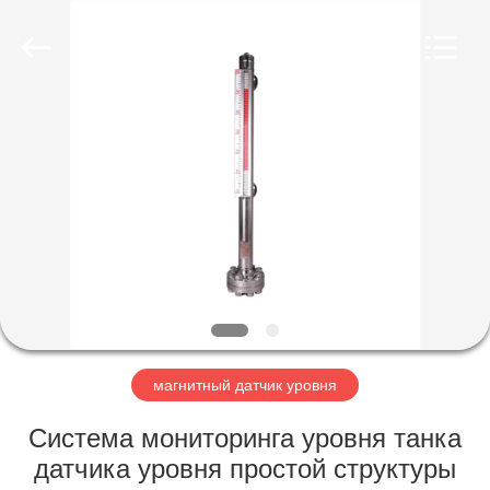
Vacorda
Instruments
Manufacturing
Co.,
Ltd.
All
Rights
Reserved.
ДОМ
ПРОДУКТЫ
О
НАС
ПУТЕШЕСТВИЕ
ФАБРИКИ
магнитный датчик уровня
Система мониторинга уровня танка
ПРОВЕРКА
датчика уровня простой структуры