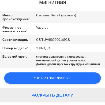
КАЧЕСТВА
магнитная
СВЯЖИТЕСЬ
Место
Сычуань, Китай (материк)
происхождения:
МЫ
Фирменное
Vacorda
наименование:
СПРОСИТЕ
Сертификация:
CE/TUV/ISO9001/SGS
ЦИТАТУ
Номер модели:
УХК-КДЖ
Высокий свет:
,
система мониторинга танка ровная
КАРТА
,
механический датчик уровня танка
Датчик уровня простой структуры магнитный
САЙТА
КОНТАКТНЫЕ ДАННЫЕ!
PRIVACY
POLICY
РАСКРЫТЬ ДЕТАЛИ