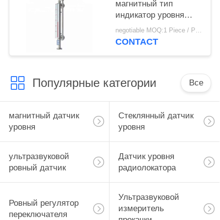
магнитный тип
индикатор уровня
газа датчика уровня
negotiable MOQ:1 Piece / Pieces
выровнянный ПТФЭ
CONTACT
магнитный
Популярные категории
Все
магнитный датчик
Стеклянный датчик
уровня
уровня
ультразвуковой
Датчик уровня
ровный датчик
радиолокатора
Ультразвуковой
Ровный регулятор
измеритель
переключателя
прокачки