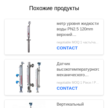
Похожие продукты
метр уровня жидкости
воды PN2.5 120mm
верхний
установленный
negotiable MOQ:1 часть/часть
магнитный
CONTACT
Датчик
высокотемпературного
механического
топлива магнитный
negotiable MOQ:1 Piece / Pieces
ровный с временем
CONTACT
длинной жизни
Вертикальный