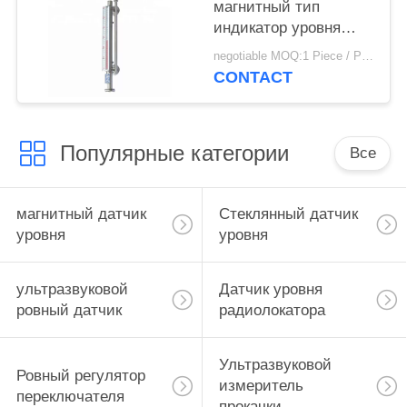
магнитный тип
индикатор уровня
газа датчика уровня
negotiable MOQ:1 Piece / Pieces
выровнянный ПТФЭ
CONTACT
магнитный
Популярные категории
Все
магнитный датчик
Стеклянный датчик
уровня
уровня
ультразвуковой
Датчик уровня
ровный датчик
радиолокатора
Ультразвуковой
Ровный регулятор
измеритель
переключателя
прокачки