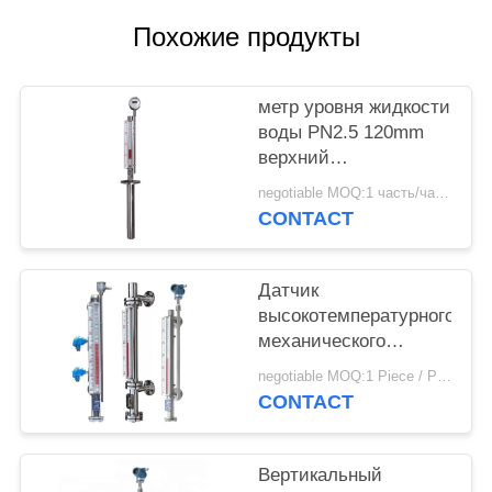
Похожие продукты
метр уровня жидкости
воды PN2.5 120mm
верхний
установленный
negotiable MOQ:1 часть/часть
магнитный
CONTACT
Датчик
высокотемпературного
механического
топлива магнитный
negotiable MOQ:1 Piece / Pieces
ровный с временем
CONTACT
длинной жизни
Вертикальный