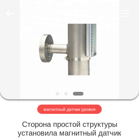
Vacorda
Instruments
Manufacturing
Co.,
Ltd.
All
Rights
Reserved.
ДОМ
ПРОДУКТЫ
О
НАС
ПУТЕШЕСТВИЕ
ФАБРИКИ
магнитный датчик уровня
Сторона простой структуры
ПРОВЕРКА
установила магнитный датчик