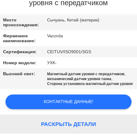
КАЧЕСТВА
уровня с передатчиком
СВЯЖИТЕСЬ
Место
Сычуань, Китай (материк)
происхождения:
МЫ
Фирменное
Vacorda
наименование:
СПРОСИТЕ
Сертификация:
CE/TUV/ISO9001/SGS
ЦИТАТУ
Номер модели:
УХК-
Высокий свет:
,
Магнитный датчик уровня с передатчиком
КАРТА
,
механический датчик уровня танка
Сторона установила магнитный датчик уровня
САЙТА
КОНТАКТНЫЕ ДАННЫЕ!
PRIVACY
POLICY
РАСКРЫТЬ ДЕТАЛИ