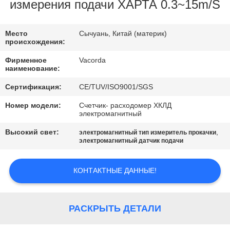
КАЧЕСТВА
измерения подачи ХАРТА 0.3~15m/S
СВЯЖИТЕСЬ
Место
Сычуань, Китай (материк)
происхождения:
МЫ
Фирменное
Vacorda
наименование:
СПРОСИТЕ
Сертификация:
CE/TUV/ISO9001/SGS
ЦИТАТУ
Номер модели:
Счетчик- расходомер ХКЛД
электромагнитный
КАРТА
Высокий свет:
,
электромагнитный тип измеритель прокачки
электромагнитный датчик подачи
САЙТА
КОНТАКТНЫЕ ДАННЫЕ!
PRIVACY
POLICY
РАСКРЫТЬ ДЕТАЛИ