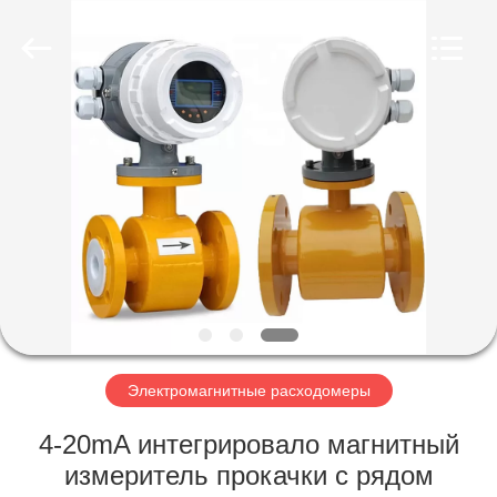
Vacorda
Instruments
Manufacturing
Co.,
Ltd.
All
Rights
Reserved.
ДОМ
ПРОДУКТЫ
О
НАС
ПУТЕШЕСТВИЕ
ФАБРИКИ
Электромагнитные расходомеры
4-20mA интегрировало магнитный
ПРОВЕРКА
измеритель прокачки с рядом