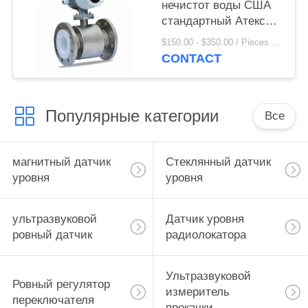
нечистот воды США
стандартный Атекс
электромагнитный
$150.00 - $350.00 / Pieces MOQ:1 Piece / Pieces
для жидкостного
CONTACT
пропана
Популярные категории
Все
магнитный датчик
Стеклянный датчик
уровня
уровня
ультразвуковой
Датчик уровня
ровный датчик
радиолокатора
Ультразвуковой
Ровный регулятор
измеритель
переключателя
прокачки