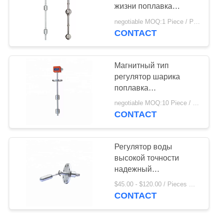
жизни поплавка
переключателя уровня
negotiable MOQ:1 Piece / Pieces
шарика длинная для
CONTACT
цистерны с водой
Магнитный тип
регулятор шарика
поплавка
переключателя уровня
negotiable MOQ:10 Piece / Pieces
с ISO9001 одобрил
CONTACT
гарантию 1 года
Регулятор воды
высокой точности
надежный
беспроводной ровный
$45.00 - $120.00 / Pieces MOQ:1 Piece / Pieces
с низкой ценой
CONTACT