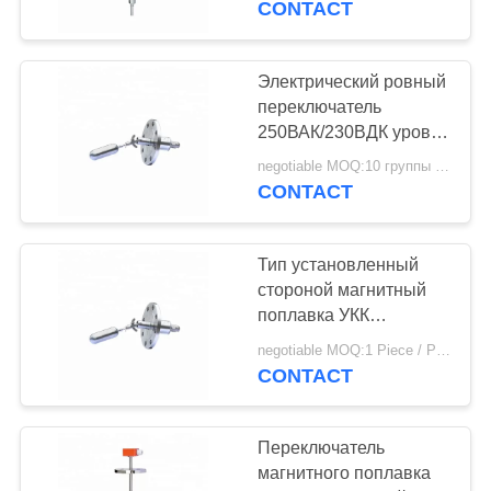
CONTACT
Электрический ровный
переключатель
250ВАК/230ВДК уровня
поплавка регулятора
negotiable MOQ:10 группы / Единицы
переключателя
CONTACT
Тип установленный
стороной магнитный
поплавка УКК
нержавеющей
negotiable MOQ:1 Piece / Pieces
переключатель почти
CONTACT
отсутствие
обслуживания
Переключатель
магнитного поплавка