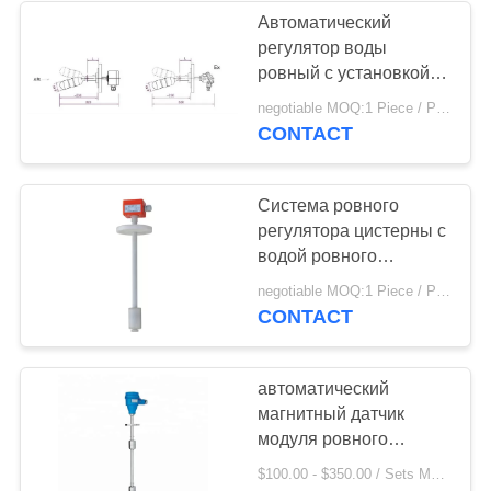
Автоматический
регулятор воды
ровный с установкой
датчика поплавкового
negotiable MOQ:1 Piece / Pieces
выключателя легкой
CONTACT
Система ровного
регулятора цистерны с
водой ровного
индикатора
negotiable MOQ:1 Piece / Pieces
автоматической
CONTACT
надежности
жидкостная
беспроводная
автоматический
магнитный датчик
модуля ровного
регулятора цистерны с
$100.00 - $350.00 / Sets MOQ:1 Set / Sets
водой