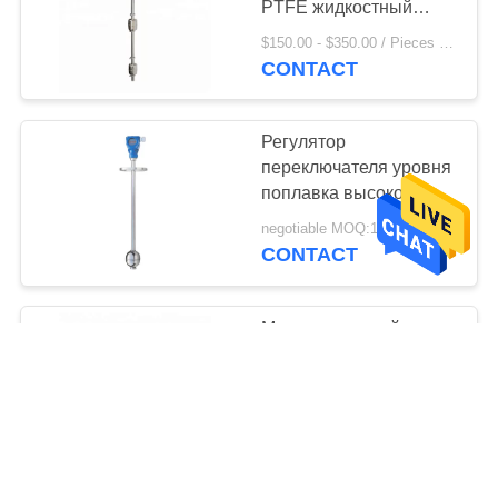
PTFE жидкостный
ровный
$150.00 - $350.00 / Pieces MOQ:1 Piece / Pieces
CONTACT
Регулятор
переключателя уровня
поплавка высокой
эффективности с
negotiable MOQ:1 Piece / Pieces
выходом 4-20мА
CONTACT
Многопунктовый
ровный регулятор
переключателя,
магнитный тип
negotiable MOQ:1 Piece / Pieces
переключатель 250ВАК
CONTACT
230ВДК поплавка
уровня