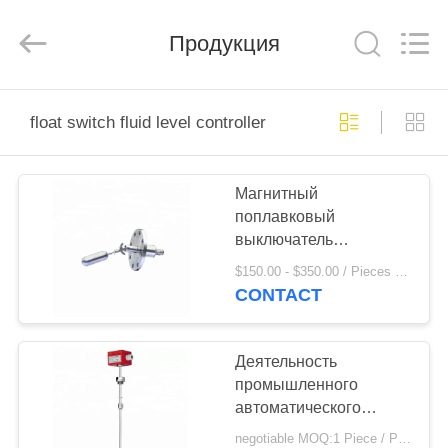
Vacorda
Instruments
Manufacturing
Продукция
Co.,
Ltd.
All
Rights
Reserved.
ДОМ
float switch fluid level controller
ПРОДУКТЫ
Магнитный
поплавковый
О
выключатель
НАС
жидкостного уровня
$150.00 - $350.00 / Pieces MOQ:1 Piece / Pieces
воды
CONTACT
ПУТЕШЕСТВИЕ
ФАБРИКИ
Деятельность
промышленного
автоматического
ПРОВЕРКА
регулятора воды
negotiable MOQ:1 Piece / Pieces