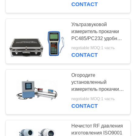
КАЧЕСТВА
водостойким
CONTACT
СВЯЖИТЕСЬ
Ультразвуковой
МЫ
измеритель прокачки
РС485/РС232 удобный
и компактный для
СПРОСИТЕ
negotiable MOQ:1 часть
много поле
CONTACT
ЦИТАТУ
Огородите
КАРТА
установленный
САЙТА
измеритель прокачки
жидкости 5.00м газа/с
negotiable MOQ:1 часть
портативный
CONTACT
PRIVACY
ультразвуковой
POLICY
Нечистот RF давления
изготовления ISO9001