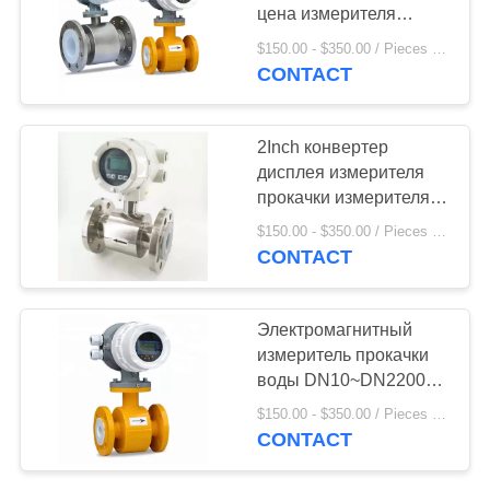
цена измерителя
прокачки высоких
$150.00 - $350.00 / Pieces MOQ:1 Piece / Pieces
удаленных магнитных
CONTACT
электромагнитная
2Inch конвертер
дисплея измерителя
прокачки измерителя
прокачки Mag горячей
$150.00 - $350.00 / Pieces MOQ:1 Piece / Pieces
воды DN2400
CONTACT
электромагнитный
Электромагнитный
измеритель прокачки
воды DN10~DN2200
полно сварил
$150.00 - $350.00 / Pieces MOQ:1 часть/часть
CONTACT