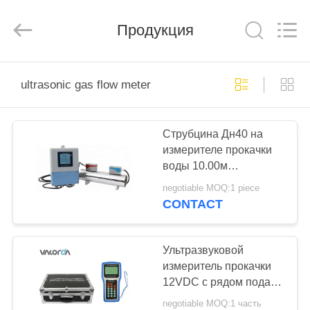
Vacorda
Instruments
Manufacturing
Продукция
Co.,
Ltd.
All
Rights
Reserved.
ДОМ
ultrasonic gas flow meter
ПРОДУКТЫ
Струбцина Дн40 на
измерителе прокачки
О
воды 10.00м
НАС
ультразвуковом
negotiable MOQ:1 piece
CONTACT
ПУТЕШЕСТВИЕ
ФАБРИКИ
Ультразвуковой
измеритель прокачки
12VDC с рядом подачи
ПРОВЕРКА
0.03m/s-5.00m/s
negotiable MOQ:1 часть