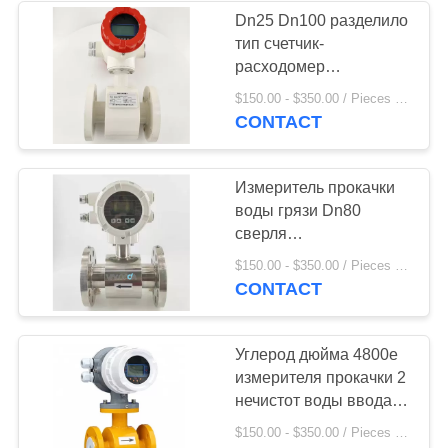
Dn25 Dn100 разделило
тип счетчик-
расходомер
электромагнитной
$150.00 - $350.00 / Pieces MOQ:1 Piece / Pieces
воды измерителя
CONTACT
прокачки магнитный
Измеритель прокачки
воды грязи Dn80
сверля
электромагнитный с
$150.00 - $350.00 / Pieces MOQ:1 Piece / Pieces
радиотелеграфом
CONTACT
Углерод дюйма 4800e
измерителя прокачки 2
нечистот воды ввода
Dn1600
$150.00 - $350.00 / Pieces MOQ:1 Piece / Pieces
электромагнитный